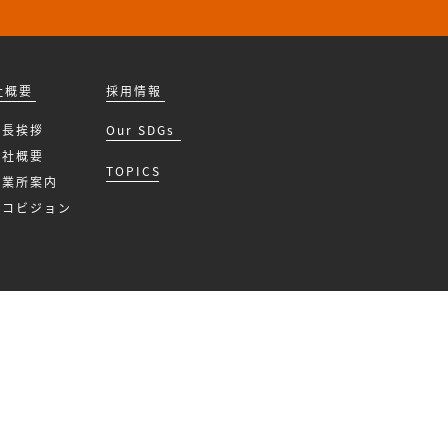
社概要
採用情報
社長挨拶
Our SDGs
会社概要
TOPICS
事業所案内
 エコビジョン